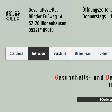
Geschäftsstelle:
Öffnungszeiten
Bünder Fußweg 14
Donnerstags 1
32120 Hiddenhausen
05221/109010
Startseite
Inklusion
Vorstand
Unser Team
J-Team
G
esundheits- und
B
H
Förder