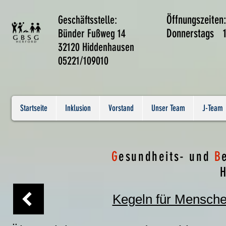
Geschäftsstelle:
Öffnungszeiten
Bünder Fußweg 14
Donnerstags 1
32120 Hiddenhausen
05221/109010
Startseite
Inklusion
Vorstand
Unser Team
J-Team
G
esundheits- und
B
H
Kegeln für Mensche