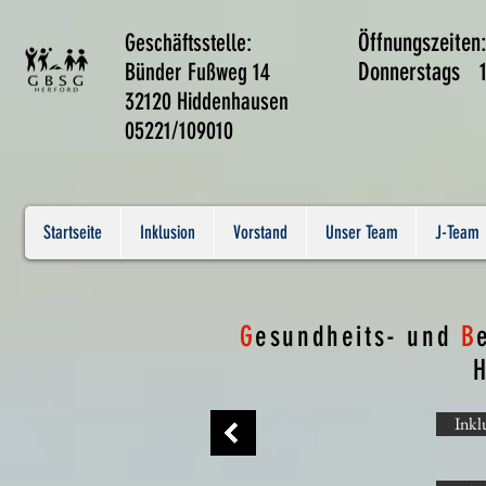
Geschäftsstelle:
Öffnungszeiten
Bünder Fußweg 14
Donnerstags 1
32120 Hiddenhausen
05221/109010
Startseite
Inklusion
Vorstand
Unser Team
J-Team
G
esundheits- und
B
H
Inkl