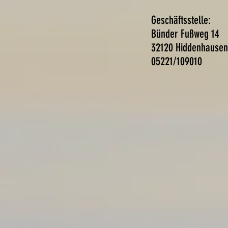
Geschäftsste
Bünder Fußweg 
32120 Hiddenhausen
05221/10
Startseite
Inklusion
Vorstand
G
es