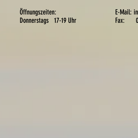
lle:
Öffnungszeiten:
E-Mail:
i
14
Donnerstags 17-19 Uhr
Fax: 05
9010
Unser Team
J-Team
Aktuelles
Gruppenangebote
Ve
undheits- und
B
ehinderten
S
port
G
emeins
Herford eV.