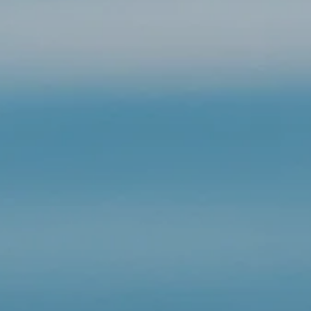
-------------------------------
Bei I
nteresse zur Durchführung eine
Inklusions-/Aufklärungsprojektes meld
Sandra Pohlmann
+49 17684499655