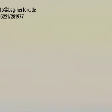
nfo@bsg-herford.de
221/281977
ranstaltungen
Presse
Mehr
chaft