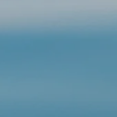
-------
s gemeinsamen
en Sie sich gerne bei uns: