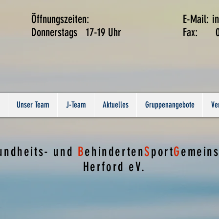
lle:
Öffnungszeiten:
E-Mail:
i
14
Donnerstags 17-19 Uhr
Fax: 05
9010
Unser Team
J-Team
Aktuelles
Gruppenangebote
Ve
undheits- und
B
ehinderten
S
port
G
emeins
Herford eV.
g