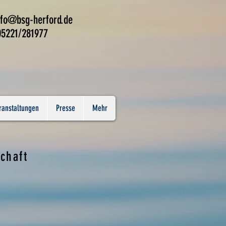
nfo@bsg-herford.de
221/281977
ranstaltungen
Presse
Mehr
chaft