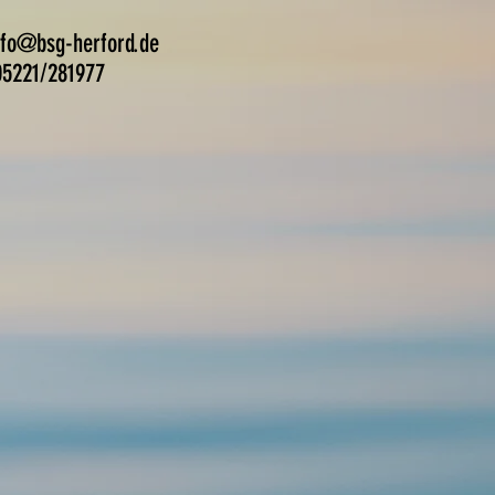
nfo@bsg-herford.de
221/281977
ranstaltungen
Presse
Mehr
chaft