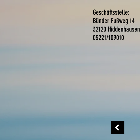
Geschäftsste
Bünder Fußweg 
32120 Hiddenhausen
05221/10
Startseite
Inklusion
Vorstand
G
es