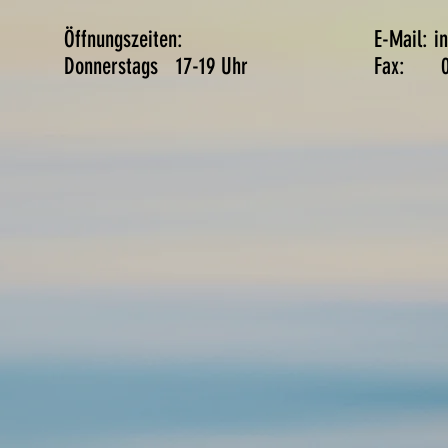
lle:
Öffnungszeiten:
E-Mail:
i
14
Donnerstags 17-19 Uhr
Fax: 05
9010
Unser Team
J-Team
Aktuelles
Gruppenangebote
Ve
undheits- und
B
ehinderten
S
port
G
emeins
Herford eV.