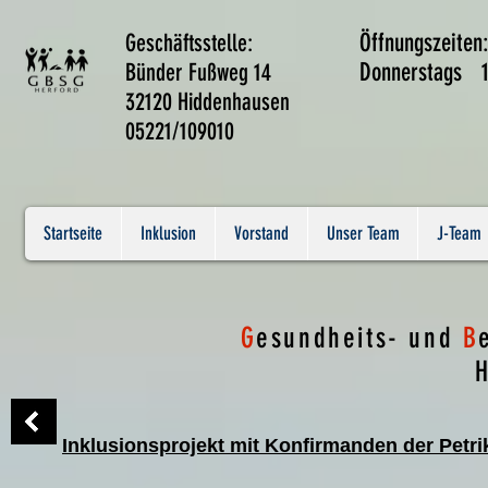
Geschäftsstelle:
Öffnungszeiten
Bünder Fußweg 14
Donnerstags 1
32120 Hiddenhausen
05221/109010
Startseite
Inklusion
Vorstand
Unser Team
J-Team
G
esundheits- und
B
H
Inklusionsprojekt mit Konfirmanden der Petri